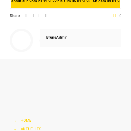
Betriebsurlaub vom 23.12.2022 bis zum 06.01.2023. Ab dem 09.01.2023 sind 
Share
0
BrunsAdmin
→
HOME
→
AKTUELLES