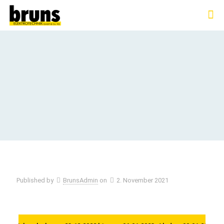
Published by
BrunsAdmin
on
2. November 2021