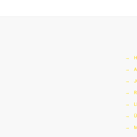
→
→
A
→
J
→
R
→
L
→
Ü
→
M