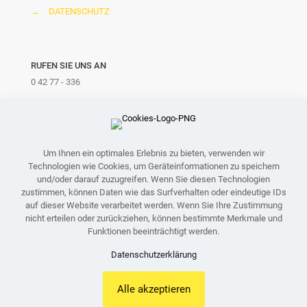
→
DATENSCHUTZ
RUFEN SIE UNS AN
0 42 77 - 336
ODER SCHREIBEN SIE UNS
info@bruns-elektrotechnik.de
Um Ihnen ein optimales Erlebnis zu bieten, verwenden wir
Technologien wie Cookies, um Geräteinformationen zu speichern
und/oder darauf zuzugreifen. Wenn Sie diesen Technologien
zustimmen, können Daten wie das Surfverhalten oder eindeutige IDs
auf dieser Website verarbeitet werden. Wenn Sie Ihre Zustimmung
nicht erteilen oder zurückziehen, können bestimmte Merkmale und
Funktionen beeinträchtigt werden.
Datenschutzerklärung
© 2022 Bruns Elektrotechnik Schwaförden | All Rights Reserved
| Design by
mbDESIGN
Alle akzeptieren